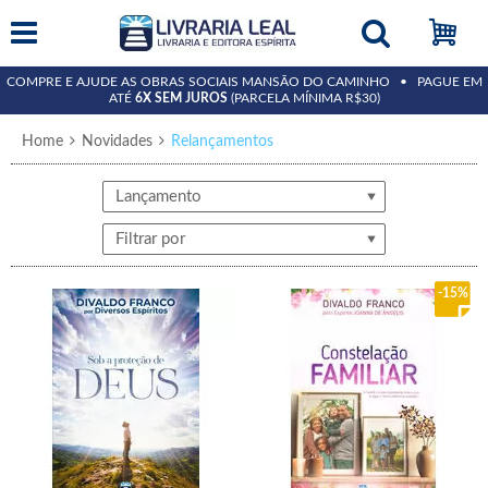
COMPRE E AJUDE AS OBRAS SOCIAIS MANSÃO DO CAMINHO • PAGUE EM
ATÉ
6X SEM JUROS
(PARCELA MÍNIMA R$30)
Home
Novidades
Relançamentos
Lançamento
Filtrar por
15%