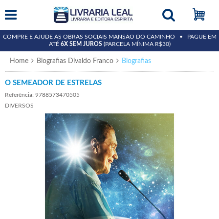
COMPRE E AJUDE AS OBRAS SOCIAIS MANSÃO DO CAMINHO • PAGUE EM
ATÉ
6X SEM JUROS
(PARCELA MÍNIMA R$30)
Home
Biografias Divaldo Franco
Biografias
O SEMEADOR DE ESTRELAS
Referência: 9788573470505
DIVERSOS