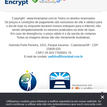
Copyright - www.livrarialeal.com.br Todos os direitos reservados
Os preços e condições de pagamento são exclusivos do site e válidos para
o dia de hoje ou enquanto durarem nossos estoques para a Internet, não
sendo obrigatoriamente os mesmos praticados na rede de lojas.
Em caso de divergência, o preço válido é o da sacola de compras.
Todas as imagens desse site são meramente ilustrativas.
Avenida Porto Ferreira, 1031, Parque Iracema - Catanduva/SP - CEP
15809-020
CNPJ: 05.403.776/0001-76
E-mail de contato:
pedidos@livrarialeal.com.br
×
Como podemos te ajudar?
Utilizamos cookies para oferecer a melhor experiência em nosso website. Se
você continuar a utilizar este site nós entenderemos que você concorda com
Olá, seja bem-vindo à Livraria Leal!