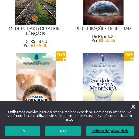
MEDIUNIDADE: DESAFIOS E
PERTURBAÇÕES ESPIRITUAIS
BÊNÇÃOS
De
R$ 63,00
Por
R$ 53,55
De
R$ 58,00
Por
R$ 49,30
15%
15%
×
Utilizamos cookies para oferecer a melhor experiência em nosso website. Se
você continuar a utilizar este site nós entenderemos que você concorda com
isto.
PASSES, APRENDENDO COM OS
QUALIDADE NA PRÁTICA
ESPÍRITOS
MEDIÚNICA
Sim
Não
Política de privacidade
De
R$ 43,00
De
R$ 50,00
Por
R$ 36,55
Por
R$ 42,50