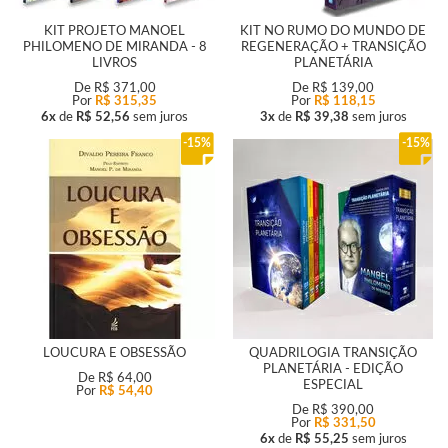
KIT PROJETO MANOEL
KIT NO RUMO DO MUNDO DE
PHILOMENO DE MIRANDA - 8
REGENERAÇÃO + TRANSIÇÃO
LIVROS
PLANETÁRIA
De
R$ 371,00
De
R$ 139,00
Por
R$ 315,35
Por
R$ 118,15
6x
de
R$ 52,56
sem juros
3x
de
R$ 39,38
sem juros
15%
15%
LOUCURA E OBSESSÃO
QUADRILOGIA TRANSIÇÃO
PLANETÁRIA - EDIÇÃO
De
R$ 64,00
ESPECIAL
Por
R$ 54,40
De
R$ 390,00
Por
R$ 331,50
6x
de
R$ 55,25
sem juros