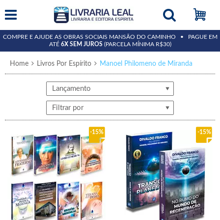
COMPRE E AJUDE AS OBRAS SOCIAIS MANSÃO DO CAMINHO • PAGUE EM
ATÉ
6X SEM JUROS
(PARCELA MÍNIMA R$30)
Home
Livros Por Espírito
Manoel Philomeno de Miranda
Lançamento
Filtrar por
15%
15%