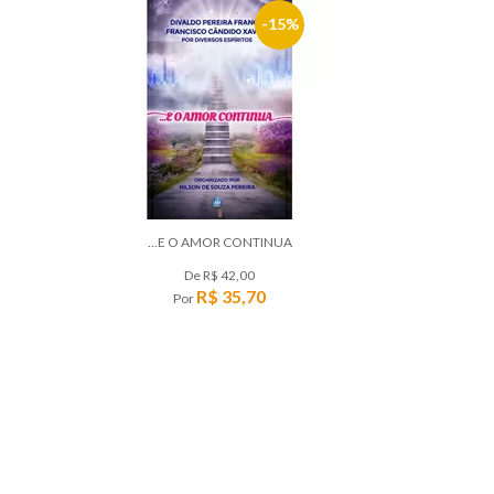
15%
...E O AMOR CONTINUA
De
R$ 42,00
R$ 35,70
Por