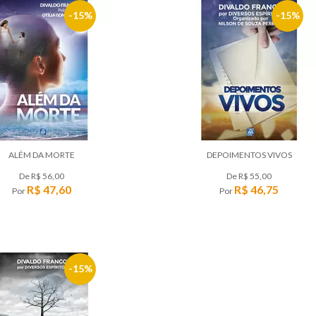
15%
15%
ALÉM DA MORTE
DEPOIMENTOS VIVOS
De
R$ 56,00
De
R$ 55,00
R$ 47,60
R$ 46,75
Por
Por
15%