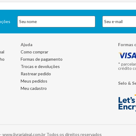
moções
Ajuda
Formas 
eal
Como comprar
nho
Formas de pagamento
* parcela
Trocas e devoluções
crédito c
Rastrear pedido
Meus pedidos
Selo & S
Meu cadastro
- www.livrarialeal.com.br Todos os direitos reservados