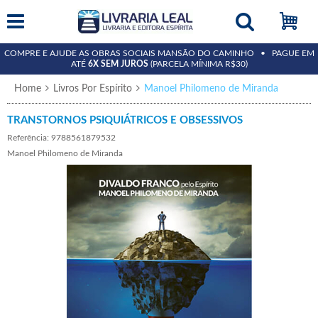
COMPRE E AJUDE AS OBRAS SOCIAIS MANSÃO DO CAMINHO • PAGUE EM
ATÉ
6X SEM JUROS
(PARCELA MÍNIMA R$30)
Home
Livros Por Espírito
Manoel Philomeno de Miranda
TRANSTORNOS PSIQUIÁTRICOS E OBSESSIVOS
Referência: 9788561879532
Manoel Philomeno de Miranda