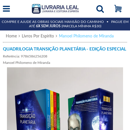
COMPRE E AJUDE AS OBRAS SOCIAIS MANSÃO DO CAMINHO • PAGUE EM
ATÉ
6X SEM JUROS
(PARCELA MÍNIMA R$30)
Home
Livros Por Espírito
Manoel Philomeno de Miranda
QUADRILOGIA TRANSIÇÃO PLANETÁRIA - EDIÇÃO ESPECIAL
Referência: 9786586256208
Manoel Philomeno de Miranda