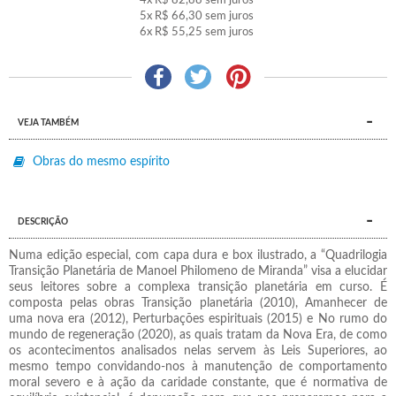
4x
R$ 82,88
sem juros
5x
R$ 66,30
sem juros
6x
R$ 55,25
sem juros
VEJA TAMBÉM
Obras do mesmo espírito
DESCRIÇÃO
Numa edição especial, com capa dura e box ilustrado, a “Quadrilogia
Transição Planetária de Manoel Philomeno de Miranda” visa a elucidar
seus leitores sobre a complexa transição planetária em curso. É
composta pelas obras Transição planetária (2010), Amanhecer de
uma nova era (2012), Perturbações espirituais (2015) e No rumo do
mundo de regeneração (2020), as quais tratam da Nova Era, de como
os acontecimentos analisados nelas servem às Leis Superiores, ao
mesmo tempo convidando-nos à manutenção de comportamento
moral severo e à ação da caridade constante, que é normativa de