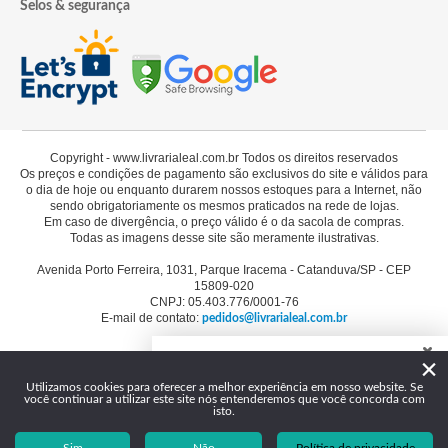
Selos & segurança
Copyright - www.livrarialeal.com.br Todos os direitos reservados
Os preços e condições de pagamento são exclusivos do site e válidos para
o dia de hoje ou enquanto durarem nossos estoques para a Internet, não
sendo obrigatoriamente os mesmos praticados na rede de lojas.
Em caso de divergência, o preço válido é o da sacola de compras.
Todas as imagens desse site são meramente ilustrativas.
Avenida Porto Ferreira, 1031, Parque Iracema - Catanduva/SP - CEP
15809-020
CNPJ: 05.403.776/0001-76
E-mail de contato:
pedidos@livrarialeal.com.br
×
Como podemos te ajudar?
Utilizamos cookies para oferecer a melhor experiência em nosso website. Se
você continuar a utilizar este site nós entenderemos que você concorda com
Olá, seja bem-vindo à Livraria Leal!
isto.