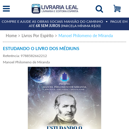
15%
15%
COMPRE E AJUDE AS OBRAS SOCIAIS MANSÃO DO CAMINHO • PAGUE EM
ATÉ
6X SEM JUROS
(PARCELA MÍNIMA R$30)
Home
Livros Por Espírito
Manoel Philomeno de Miranda
ESTUDANDO O LIVRO DOS MÉDIUNS
Referência: 9788582662212
Manoel Philomeno de Miranda