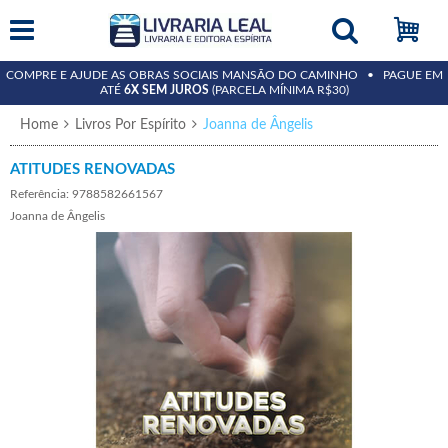
COMPRE E AJUDE AS OBRAS SOCIAIS MANSÃO DO CAMINHO • PAGUE EM
ATÉ
6X SEM JUROS
(PARCELA MÍNIMA R$30)
Home
Livros Por Espírito
Joanna de Ângelis
ATITUDES RENOVADAS
Referência: 9788582661567
Joanna de Ângelis