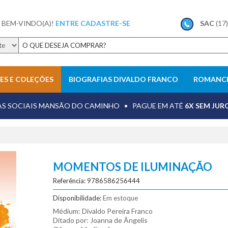
 BEM-VINDO(A)!
ENTRE
CADASTRE-SE
SAC
(17
IES E COLEÇÕES
BIOGRAFIAS DIVALDO FRANCO
ROMANCE
Evangelho no Lar
Sugestões de romances espíritas
AS SOCIAIS MANSÃO DO CAMINHO • PAGUE EM ATÉ
6X SEM JUR
meno de Miranda
experiências no além-túmulo
mediunidade
 Tagore
obsessão
otimismo
MOMENTOS DE ILUMINAÇÃO
valho
reencarnação
Referência: 9786586256444
as
Veja mais resultados
F
Disponibilidade:
Em estoque
Médium: Divaldo Pereira Franco
Ditado por: Joanna de Ângelis