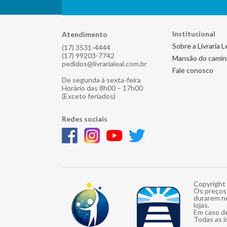
Institucional
Atendimento
Sobre a Livraria L
(17) 3531-4444
(17) 99203-7742
Mansão do cami
pedidos@livrarialeal.com.br
Fale conosco
De segunda à sexta-feira
Horário das 8h00 – 17h00
(Exceto feriados)
Redes sociais
Copyright 
Os preços 
durarem n
lojas.
Em caso de
Todas as i