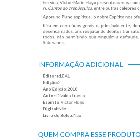
Em vida, Victor-Marie Hugo presenteou-nos com 
ri, Cantos do crepúsculos
, entre outras célebres o
Agora no Plano espiritual, o nobre Espírito nos ofe
Rica em conteúdos gerais e, principalmente, dou
desencarnados, uns resgatando débitos transatos, 
todos, não permitindo que ninguém a defraude, 
Soberanos.
INFORMAÇÃO ADICIONAL
Editora:
LEAL
Edição:
2
Ano Edição:
2018
Autor:
Divaldo Franco
Espírito:
Victor Hugo
Digital:
Não
Livro de Bolso:
Não
QUEM COMPRA ESSE PRODUT