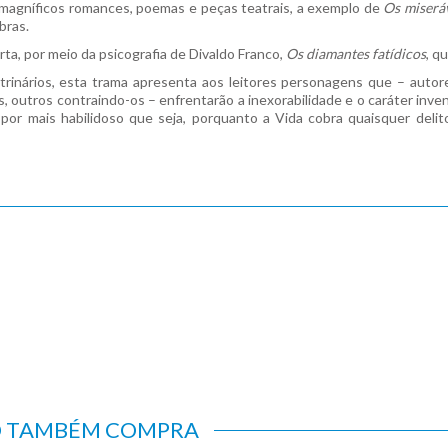
magníficos romances, poemas e peças teatrais, a exemplo de
Os miserá
bras.
rta, por meio da psicografia de Divaldo Franco,
Os diamantes fatídicos
, q
trinários, esta trama apresenta aos leitores personagens que – autore
outros contraindo-os – enfrentarão a inexorabilidade e o caráter inven
por mais habilidoso que seja, porquanto a Vida cobra quaisquer deli
O TAMBÉM COMPRA