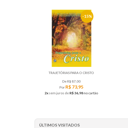
15%
TRAJETÓRIAS PARA O CRISTO
De
R$ 87,00
R$ 73,95
Por
2x
sem juros
de
R$ 36,98
no cartão
ÚLTIMOS VISITADOS