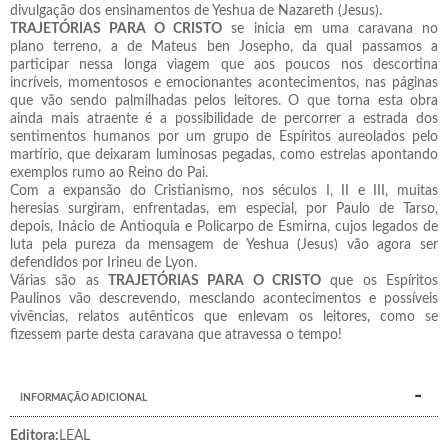
divulgação dos ensinamentos de Yeshua de Nazareth (Jesus).
TRAJETÓRIAS PARA O CRISTO
se inicia em uma caravana no
plano terreno, a de Mateus ben Josepho, da qual passamos a
participar nessa longa viagem que aos poucos nos descortina
incríveis, momentosos e emocionantes acontecimentos, nas páginas
que vão sendo palmilhadas pelos leitores. O que torna esta obra
ainda mais atraente é a possibilidade de percorrer a estrada dos
sentimentos humanos por um grupo de Espíritos aureolados pelo
martírio, que deixaram luminosas pegadas, como estrelas apontando
exemplos rumo ao Reino do Pai.
Com a expansão do Cristianismo, nos séculos I, II e III, muitas
heresias surgiram, enfrentadas, em especial, por Paulo de Tarso,
depois, Inácio de Antioquia e Policarpo de Esmirna, cujos legados de
luta pela pureza da mensagem de Yeshua (Jesus) vão agora ser
defendidos por Irineu de Lyon.
Várias são as
TRAJETÓRIAS PARA O CRISTO
que os Espíritos
Paulinos vão descrevendo, mesclando acontecimentos e possíveis
vivências, relatos autênticos que enlevam os leitores, como se
fizessem parte desta caravana que atravessa o tempo!
INFORMAÇÃO ADICIONAL
Editora:
LEAL