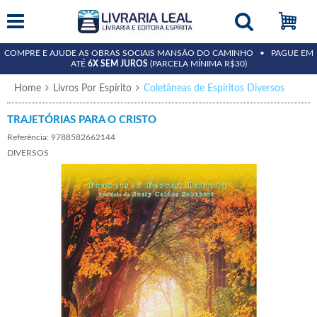
COMPRE E AJUDE AS OBRAS SOCIAIS MANSÃO DO CAMINHO • PAGUE EM
ATÉ
6X SEM JUROS
(PARCELA MÍNIMA R$30)
Home
Livros Por Espírito
Coletâneas de Espíritos Diversos
TRAJETÓRIAS PARA O CRISTO
Referência: 9788582662144
DIVERSOS