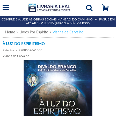
15%
COMPRE E AJUDE AS OBRAS SOCIAIS MANSÃO DO CAMINHO • PAGUE EM
ATÉ
6X SEM JUROS
(PARCELA MÍNIMA R$30)
Home
Livros Por Espírito
Vianna de Carvalho
À LUZ DO ESPIRITISMO
Referência: 9788582661833
Vianna de Carvalho