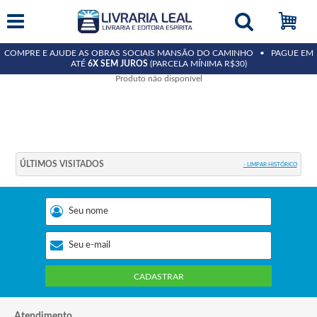
COMPRE E AJUDE AS OBRAS SOCIAIS MANSÃO DO CAMINHO • PAGUE EM
ATÉ
6X SEM JUROS
(PARCELA MÍNIMA R$30)
Produto não disponível
ÚLTIMOS VISITADOS
- LIMPAR HISTÓRICO
CADASTRAR
Atendimento