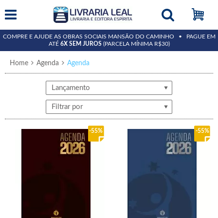
COMPRE E AJUDE AS OBRAS SOCIAIS MANSÃO DO CAMINHO • PAGUE EM
ATÉ
6X SEM JUROS
(PARCELA MÍNIMA R$30)
Home
Agenda
Agenda
Lançamento
Filtrar por
55%
55%