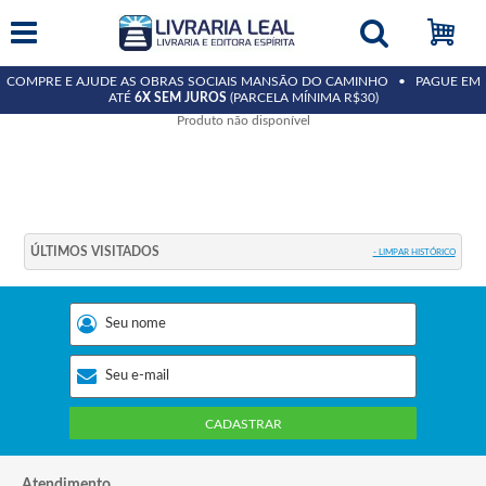
COMPRE E AJUDE AS OBRAS SOCIAIS MANSÃO DO CAMINHO • PAGUE EM
ATÉ
6X SEM JUROS
(PARCELA MÍNIMA R$30)
Produto não disponível
ÚLTIMOS VISITADOS
- LIMPAR HISTÓRICO
CADASTRAR
Atendimento