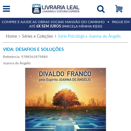
15%
COMPRE E AJUDE AS OBRAS SOCIAIS MANSÃO DO CAMINHO • PAGUE EM
ATÉ
6X SEM JUROS
(PARCELA MÍNIMA R$30)
Home
Séries e Coleções
Série Psicológica Joanna de Ângelis
VIDA: DESAFIOS E SOLUÇÕES
Referência: 9788561879884
Joanna de Ângelis