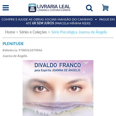
15%
COMPRE E AJUDE AS OBRAS SOCIAIS MANSÃO DO CAMINHO • PAGUE EM
ATÉ
6X SEM JUROS
(PARCELA MÍNIMA R$30)
Home
Séries e Coleções
Série Psicológica Joanna de Ângelis
PLENITUDE
Referência: 9788561879846
Joanna de Ângelis