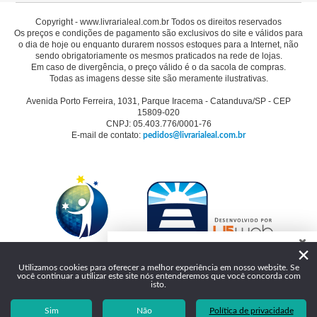
Copyright - www.livrarialeal.com.br Todos os direitos reservados
Os preços e condições de pagamento são exclusivos do site e válidos para
o dia de hoje ou enquanto durarem nossos estoques para a Internet, não
sendo obrigatoriamente os mesmos praticados na rede de lojas.
Em caso de divergência, o preço válido é o da sacola de compras.
Todas as imagens desse site são meramente ilustrativas.
Avenida Porto Ferreira, 1031, Parque Iracema - Catanduva/SP - CEP
15809-020
CNPJ: 05.403.776/0001-76
E-mail de contato:
pedidos@livrarialeal.com.br
×
Como podemos te ajudar?
Utilizamos cookies para oferecer a melhor experiência em nosso website. Se
você continuar a utilizar este site nós entenderemos que você concorda com
Olá, seja bem-vindo à Livraria Leal!
isto.
Tire sua dúvida
Sim
Não
Política de privacidade
(17) 3531-4444
Versão desktop