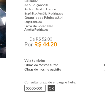
Edição:
2
Ano Edição:
2015
Autor:
Divaldo Franco
Espírito:
Amélia Rodrigues
Quantidade Páginas:
214
Digital:
Não
Livro de Bolso:
Não
Amélia Rodrigues
De
R$ 52,00
Por
R$ 44,20
Veja também
Obras do mesmo autor
Obras do mesmo espírito
Consultar prazo de entrega e frete.
OK