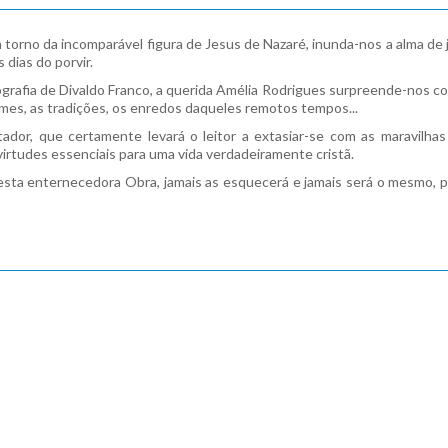
 torno da incomparável figura de Jesus de Nazaré, inunda-nos a alma de 
dias do porvir.
cografia de Divaldo Franco, a querida Amélia Rodrigues surpreende-nos 
umes, as tradições, os enredos daqueles remotos tempos...
dor, que certamente levará o leitor a extasiar-se com as maravilha
virtudes essenciais para uma vida verdadeiramente cristã.
 desta enternecedora Obra, jamais as esquecerá e jamais será o mesmo,