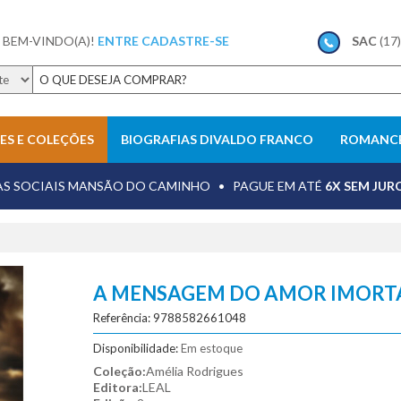
 BEM-VINDO(A)!
ENTRE
CADASTRE-SE
SAC
(17
IES E COLEÇÕES
BIOGRAFIAS DIVALDO FRANCO
ROMANCE
Evangelho no Lar
Sugestões de romances espíritas
AS SOCIAIS MANSÃO DO CAMINHO • PAGUE EM ATÉ
6X SEM JUR
meno de Miranda
experiências no além-túmulo
mediunidade
 Tagore
obsessão
otimismo
A MENSAGEM DO AMOR IMORT
valho
reencarnação
Referência: 9788582661048
as
Veja mais resultados
F
Disponibilidade:
Em estoque
Coleção:
Amélia Rodrigues
Editora:
LEAL