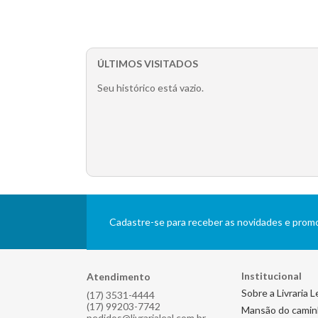
ÚLTIMOS VISITADOS
Seu histórico está vazio.
Cadastre-se para receber as novidades e pro
Institucional
Atendimento
Sobre a Livraria L
(17) 3531-4444
(17) 99203-7742
Mansão do cami
pedidos@livrarialeal.com.br