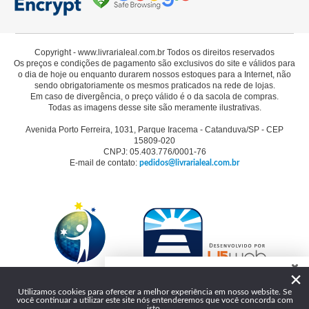
Copyright - www.livrarialeal.com.br Todos os direitos reservados
Os preços e condições de pagamento são exclusivos do site e válidos para
o dia de hoje ou enquanto durarem nossos estoques para a Internet, não
sendo obrigatoriamente os mesmos praticados na rede de lojas.
Em caso de divergência, o preço válido é o da sacola de compras.
Todas as imagens desse site são meramente ilustrativas.
Avenida Porto Ferreira, 1031, Parque Iracema - Catanduva/SP - CEP
15809-020
CNPJ: 05.403.776/0001-76
E-mail de contato:
pedidos@livrarialeal.com.br
×
Como podemos te ajudar?
Utilizamos cookies para oferecer a melhor experiência em nosso website. Se
você continuar a utilizar este site nós entenderemos que você concorda com
Olá, seja bem-vindo à Livraria Leal!
isto.