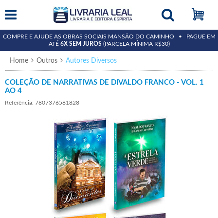
COMPRE E AJUDE AS OBRAS SOCIAIS MANSÃO DO CAMINHO • PAGUE EM
ATÉ
6X SEM JUROS
(PARCELA MÍNIMA R$30)
Home
Outros
Autores Diversos
COLEÇÃO DE NARRATIVAS DE DIVALDO FRANCO - VOL. 1
AO 4
Referência: 7807376581828