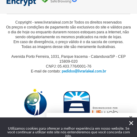
Copyright - www.livrarialeal.com.br Todos os direitos reservados
Os preços e condições de pagamento são exclusivos do site e válidos para
o dia de hoje ou enquanto durarem nossos estoques para a Internet, não
sendo obrigatoriamente os mesmos praticados na rede de lojas.
Em caso de divergência, o preço válido é o da sacola de compras.
Todas as imagens desse site são meramente ilustrativas.
Avenida Porto Ferreira, 1031, Parque Iracema - Catanduva/SP - CEP
15809-020
CNPJ: 05.403.776/0001-76
E-mail de contato:
pedidos@livrarialeal.com.br
×
Como podemos te ajudar?
Utilizamos cookies para oferecer a melhor experiência em nosso website. Se
você continuar a utilizar este site nós entenderemos que você concorda com
Olá, seja bem-vindo à Livraria Leal!
isto.