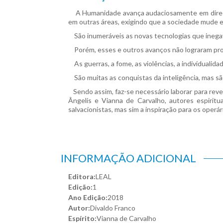
A Humanidade avança audaciosamente em direção 
em outras áreas, exigindo que a sociedade mude e
São inumeráveis as novas tecnologias que inegav
Porém, esses e outros avanços não lograram propic
As guerras, a fome, as violências, a individualid
São muitas as conquistas da inteligência, mas s
Sendo assim, faz-se necessário laborar para rever
Ângelis e Vianna de Carvalho, autores espirit
salvacionistas, mas sim a inspiração para os operár
INFORMAÇÃO ADICIONAL
Editora:
LEAL
Edição:
1
Ano Edição:
2018
Autor:
Divaldo Franco
Espírito:
Vianna de Carvalho