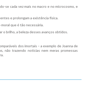
do-se cada vez mais no macro e no microcosmo, e
tes e prolongam a existência física.
 moral que é tão necessária.
r o brilho, a beleza desses avanços obtidos.
ncomparáveis dos imortais – a exemplo de Joanna de
sus, não trazendo notícias nem meras promessas
ra.