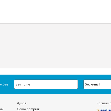
moções
Ajuda
Formas 
eal
Como comprar