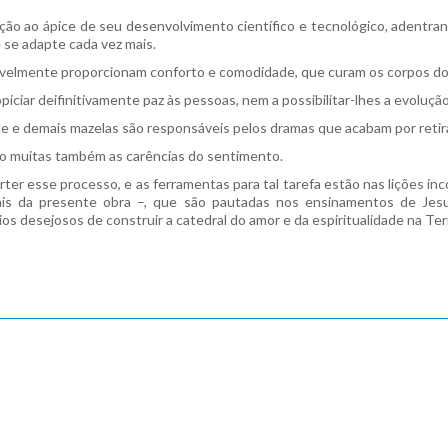
ao ápice de seu desenvolvimento científico e tecnológico, adentran
 se adapte cada vez mais.
elmente proporcionam conforto e comodidade, que curam os corpos doen
iar deifinitivamente paz às pessoas, nem a possibilitar-lhes a evolução
ade e demais mazelas são responsáveis pelos dramas que acabam por retira
ão muitas também as carências do sentimento.
ter esse processo, e as ferramentas para tal tarefa estão nas lições i
uais da presente obra –, que são pautadas nos ensinamentos de Je
ios desejosos de construir a catedral do amor e da espiritualidade na Ter