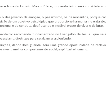
ivo e firme do Espírito Marco Prisco, o querido leitor será convidado a
am o desgoverno da emoção, o pessimismo, os desencantos, porque cad
isição de um objetivo psicológico que proporcione harmonia, no entanto,
cional e de conduta, desfrutando o inefável prazer de viver e de lutar.
benfeitor recomenda, fundamentado no Evangelho de Jesus . que se
ssalam ., diretrizes para se alcançar a plenitude.
truções, dando-lhes guarida, será uma grande oportunidade de reflexio
r e viver o melhor comportamento social, espiritual e humano.