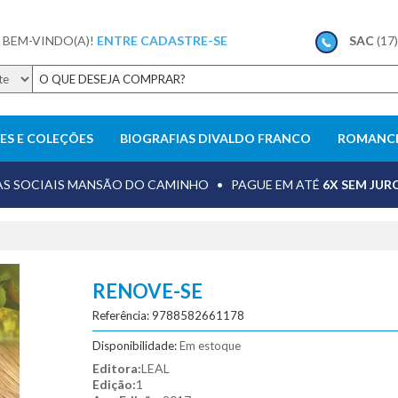
 BEM-VINDO(A)!
ENTRE
CADASTRE-SE
SAC
(17
IES E COLEÇÕES
BIOGRAFIAS DIVALDO FRANCO
ROMANCE
Evangelho no Lar
Sugestões de romances espíritas
AS SOCIAIS MANSÃO DO CAMINHO • PAGUE EM ATÉ
6X SEM JUR
meno de Miranda
experiências no além-túmulo
mediunidade
 Tagore
obsessão
otimismo
RENOVE-SE
valho
reencarnação
Referência: 9788582661178
as
Veja mais resultados
F
Disponibilidade:
Em estoque
Editora:
LEAL
Edição:
1