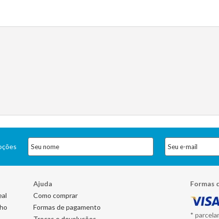
moções
Ajuda
Formas 
eal
Como comprar
nho
Formas de pagamento
* parcela
Trocas e devoluções