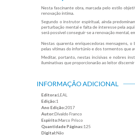
Nesta fascinante obra, marcada pelo estilo objet
renovação íntima.
Segundo o instrutor espiritual, ainda predomin
perturbação mental e falta de interesse pela aqu
será possível conseguir-se a renovação mental, emo
Nestas quarenta enriquecedoras mensagens, o 
pelas vítimas do infortúnio e dos tormentos que ava
Meditar, portanto, nestas incisivas e nobres ins
iluminativas que proporcionarão ao leitor discerni
INFORMAÇÃO ADICIONAL
Editora:
LEAL
Edição:
1
Ano Edição:
2017
Autor:
Divaldo Franco
Espírito:
Marco Prisco
Quantidade Páginas:
125
Digital:
Não