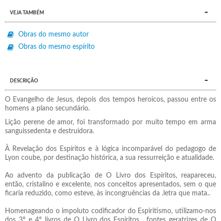
VEJA TAMBÉM
Obras do mesmo autor
Obras do mesmo espírito
DESCRIÇÃO
O Evangelho de Jesus, depois dos tempos heroicos, passou entre os
homens a plano secundário.
Lição perene de amor, foi transformado por muito tempo em arma
sanguissedenta e destruidora.
À Revelação dos Espíritos e à lógica incomparável do pedagogo de
Lyon coube, por destinação histórica, a sua ressurreição e atualidade.
Ao advento da publicação de O Livro dos Espíritos, reapareceu,
então, cristalino e excelente, nos conceitos apresentados, sem o que
ficaria reduzido, como esteve, às incongruências da .letra que mata..
Homenageando o impoluto codificador do Espiritismo, utilizamo-nos
dos 3º e 4º livros de O Livro dos Espíritos . fontes geratrizes de O