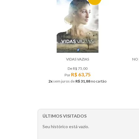
VIDAS VAZIAS
NO
De
R$ 75,00
R$ 63,75
Por
2x
sem juros
de
R$ 31,88
no cartão
ÚLTIMOS VISITADOS
Seu histórico está vazio.