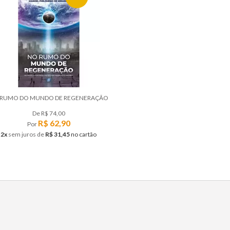
 RUMO DO MUNDO DE REGENERAÇÃO
De
R$ 74,00
R$ 62,90
Por
2x
sem juros
de
R$ 31,45
no cartão