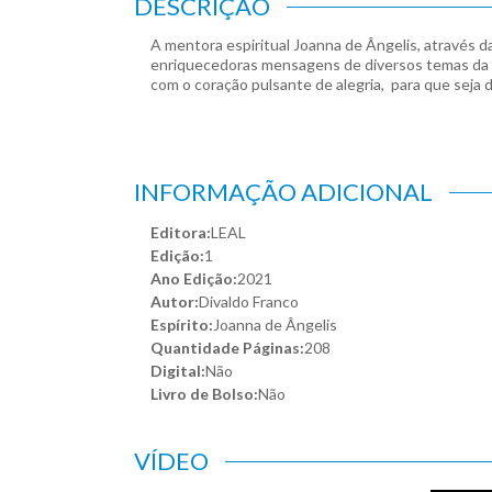
DESCRIÇÃO
A mentora espiritual Joanna de Ângelis, através d
enriquecedoras mensagens de diversos temas da atu
com o coração pulsante de alegria, para que seja d
INFORMAÇÃO ADICIONAL
Editora:
LEAL
Edição:
1
Ano Edição:
2021
Autor:
Divaldo Franco
Espírito:
Joanna de Ângelis
Quantidade Páginas:
208
Digital:
Não
Livro de Bolso:
Não
VÍDEO