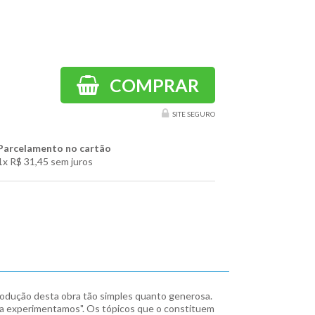
COMPRAR
SITE SEGURO
Parcelamento no cartão
1x
R$ 31,45
sem juros
trodução desta obra tão simples quanto generosa.
orma experimentamos". Os tópicos que o constituem