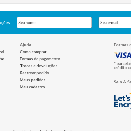
moções
Ajuda
Formas 
eal
Como comprar
nho
Formas de pagamento
* parcela
Trocas e devoluções
crédito c
Rastrear pedido
Meus pedidos
Selo & S
Meu cadastro