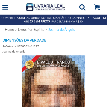
COMPRE E AJUDE AS OBRAS SOCIAIS MANSÃO DO CAMINHO • PAGUE EM
ATÉ
6X SEM JUROS
(PARCELA MÍNIMA R$30)
Home
Livros Por Espírito
Joanna de Ângelis
DIMENSÕES DA VERDADE
Referência: 9788582661277
Joanna de Ângelis