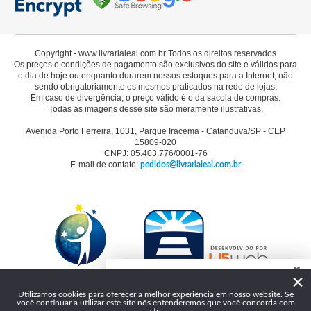
Copyright - www.livrarialeal.com.br Todos os direitos reservados
Os preços e condições de pagamento são exclusivos do site e válidos para
o dia de hoje ou enquanto durarem nossos estoques para a Internet, não
sendo obrigatoriamente os mesmos praticados na rede de lojas.
Em caso de divergência, o preço válido é o da sacola de compras.
Todas as imagens desse site são meramente ilustrativas.
Avenida Porto Ferreira, 1031, Parque Iracema - Catanduva/SP - CEP
15809-020
CNPJ: 05.403.776/0001-76
E-mail de contato:
pedidos@livrarialeal.com.br
×
Como podemos te ajudar?
Utilizamos cookies para oferecer a melhor experiência em nosso website. Se
você continuar a utilizar este site nós entenderemos que você concorda com
Olá, seja bem-vindo à Livraria Leal!