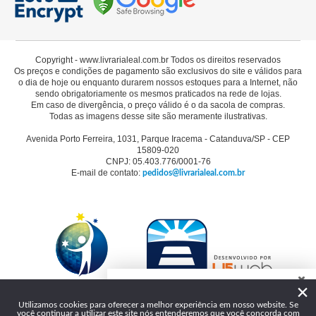
Copyright - www.livrarialeal.com.br Todos os direitos reservados
Os preços e condições de pagamento são exclusivos do site e válidos para
o dia de hoje ou enquanto durarem nossos estoques para a Internet, não
sendo obrigatoriamente os mesmos praticados na rede de lojas.
Em caso de divergência, o preço válido é o da sacola de compras.
Todas as imagens desse site são meramente ilustrativas.
Avenida Porto Ferreira, 1031, Parque Iracema - Catanduva/SP - CEP
15809-020
CNPJ: 05.403.776/0001-76
E-mail de contato:
pedidos@livrarialeal.com.br
×
Como podemos te ajudar?
Utilizamos cookies para oferecer a melhor experiência em nosso website. Se
você continuar a utilizar este site nós entenderemos que você concorda com