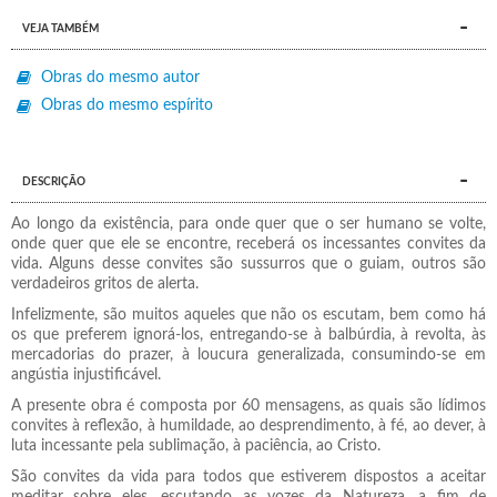
VEJA TAMBÉM
Obras do mesmo autor
Obras do mesmo espírito
DESCRIÇÃO
Ao longo da existência, para onde quer que o ser humano se volte,
onde quer que ele se encontre, receberá os incessantes convites da
vida. Alguns desse convites são sussurros que o guiam, outros são
verdadeiros gritos de alerta.
Infelizmente, são muitos aqueles que não os escutam, bem como há
os que preferem ignorá-los, entregando-se à balbúrdia, à revolta, às
mercadorias do prazer, à loucura generalizada, consumindo-se em
angústia injustificável.
A presente obra é composta por 60 mensagens, as quais são lídimos
convites à reflexão, à humildade, ao desprendimento, à fé, ao dever, à
luta incessante pela sublimação, à paciência, ao Cristo.
São convites da vida para todos que estiverem dispostos a aceitar
meditar sobre eles, escutando as vozes da Natureza, a fim de