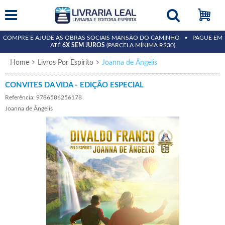
COMPRE E AJUDE AS OBRAS SOCIAIS MANSÃO DO CAMINHO • PAGUE EM
ATÉ
6X SEM JUROS
(PARCELA MÍNIMA R$30)
Home
Livros Por Espírito
Joanna de Ângelis
CONVITES DA VIDA - EDIÇÃO ESPECIAL
Referência: 9786586256178
Joanna de Ângelis