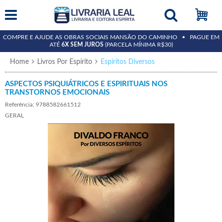
COMPRE E AJUDE AS OBRAS SOCIAIS MANSÃO DO CAMINHO • PAGUE EM
ATÉ
6X SEM JUROS
(PARCELA MÍNIMA R$30)
Home
Livros Por Espírito
Espíritos Diversos
ASPECTOS PSIQUIÁTRICOS E ESPIRITUAIS NOS
TRANSTORNOS EMOCIONAIS
Referência: 9788582661512
GERAL