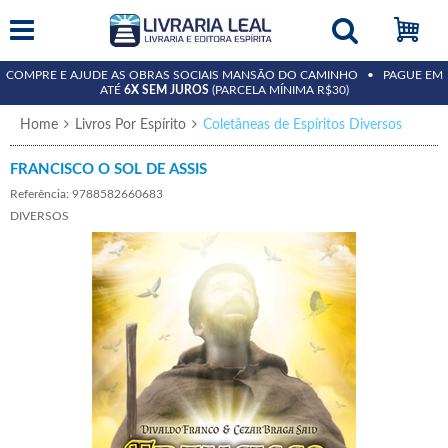
COMPRE E AJUDE AS OBRAS SOCIAIS MANSÃO DO CAMINHO • PAGUE EM
ATÉ
6X SEM JUROS
(PARCELA MÍNIMA R$30)
Home
Livros Por Espírito
Coletâneas de Espíritos Diversos
FRANCISCO O SOL DE ASSIS
Referência: 9788582660683
DIVERSOS