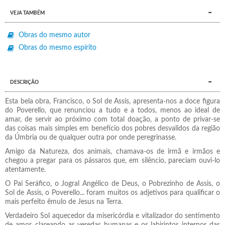
VEJA TAMBÉM
Obras do mesmo autor
Obras do mesmo espírito
DESCRIÇÃO
Esta bela obra, Francisco, o Sol de Assis, apresenta-nos a doce figura
do Poverello, que renunciou a tudo e a todos, menos ao ideal de
amar, de servir ao próximo com total doação, a ponto de privar-se
das coisas mais simples em benefício dos pobres desvalidos da região
da Úmbria ou de qualquer outra por onde peregrinasse.
Amigo da Natureza, dos animais, chamava-os de irmã e irmãos e
chegou a pregar para os pássaros que, em silêncio, pareciam ouvi-lo
atentamente.
O Pai Seráfico, o Jogral Angélico de Deus, o Pobrezinho de Assis, o
Sol de Assis, o Poverello... foram muitos os adjetivos para qualificar o
mais perfeito êmulo de Jesus na Terra.
Verdadeiro Sol aquecedor da misericórdia e vitalizador do sentimento
de amor, clareando as veredas humanas e os labirintos internos das