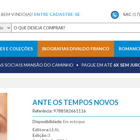
 BEM-VINDO(A)!
ENTRE
CADASTRE-SE
SAC
(17
IES E COLEÇÕES
BIOGRAFIAS DIVALDO FRANCO
ROMANCE
Evangelho no Lar
Sugestões de romances espíritas
AS SOCIAIS MANSÃO DO CAMINHO • PAGUE EM ATÉ
6X SEM JUR
meno de Miranda
experiências no além-túmulo
mediunidade
 Tagore
obsessão
otimismo
ANTE OS TEMPOS NOVOS
valho
reencarnação
Referência: 9788582661116
as
Veja mais resultados
F
Disponibilidade:
Em estoque
Editora:
LEAL
Edição:
3