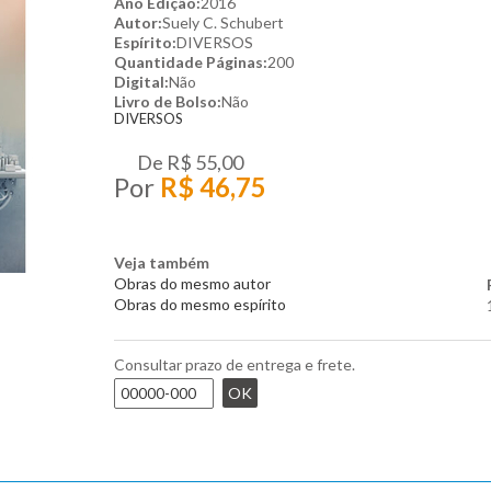
Ano Edição:
2016
Autor:
Suely C. Schubert
Espírito:
DIVERSOS
Quantidade Páginas:
200
Digital:
Não
Livro de Bolso:
Não
DIVERSOS
De
R$ 55,00
Por
R$ 46,75
Veja também
Obras do mesmo autor
Obras do mesmo espírito
Consultar prazo de entrega e frete.
OK