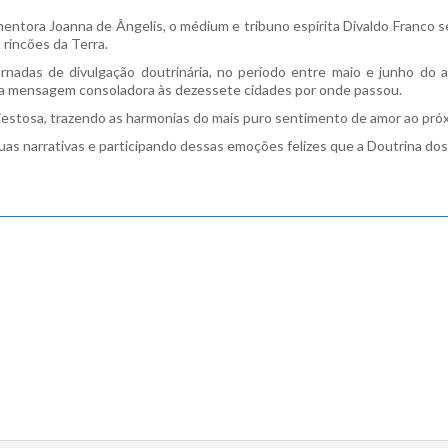
entora Joanna de Ângelis, o médium e tribuno espírita Divaldo Franco s
 rincões da Terra.
 jornadas de divulgação doutrinária, no período entre maio e junho d
 a mensagem consoladora às dezessete cidades por onde passou.
jestosa, trazendo as harmonias do mais puro sentimento de amor ao pró
suas narrativas e participando dessas emoções felizes que a Doutrina dos