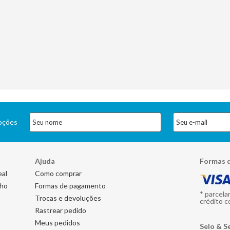
moções
Ajuda
Formas 
eal
Como comprar
nho
Formas de pagamento
* parcela
Trocas e devoluções
crédito c
Rastrear pedido
Meus pedidos
Selo & S